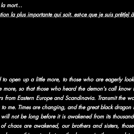
a la mort…
ion la plus importante qui soit, est-ce que je suis prêt(e) 
ed to open up a little more, to those who are eagerly look
tle more, so that those who heard the demon's call know t
ers from Eastern Europe and Scandinavia. Transmit the w
ers to me. Times are changing, and the great black dragon
 will not be long before it is awakened from its thousand
of chaos are awakened, our brothers and sisters, those