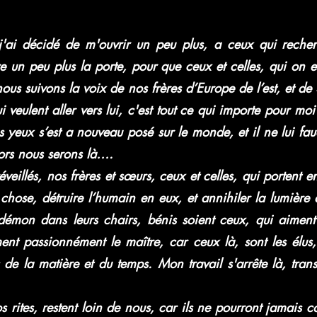
j'ai décidé de m'ouvrir un peu plus, a ceux qui reche
uvre un peu plus la porte, pour que ceux et celles, qui on
nous suivons la voix de nos frères d’Europe de l’est, et d
 veulent aller vers lui, c'est tout ce qui importe pour mo
es yeux s’est a nouveau posé sur le monde, et il ne lui fau
lors nous serons là….
t réveillés, nos frères et sœurs, ceux et celles, qui porte
chose, détruire l’humain en eux, et annihiler la lumière d
émon dans leurs chairs, bénis soient ceux, qui aiment l
nt passionnément le maître, car ceux là, sont les élus, 
de la matière et du temps. Mon travail s'arrête là, transm
rites, restent loin de nous, car ils ne pourront jamais co