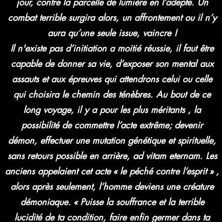
jour, contre la parcelle de lumière en l’adepte. Un
combat terrible surgira alors, un affrontement ou il n’y
aura qu’une seule issue, vaincre !
Il n'existe pas d’initiation a moitié réussie, il faut être
capable de donner sa vie, d’exposer son mental aux
assauts et aux épreuves qui attendrons celui ou celle
qui choisira le chemin des ténèbres. Au bout de ce
long voyage, il y a pour les plus méritants , la
possibilité de commettre l’acte extrême; devenir
démon, effectuer une mutation génétique et spirituelle,
sans retours possible en arrière, ad vitam eternam. Les
anciens appelaient cet acte « le péché contre l’esprit » ,
alors après seulement, l’homme deviens une créature
démoniaque. « Puisse la souffrance et la terrible
lucidité de ta condition, faire enfin germer dans ta