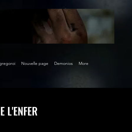
gregoroi
Nouvelle page
Demonios
More
E L'ENFER