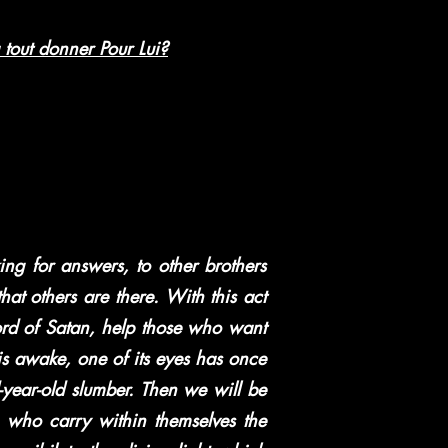
à tout donner Pour Lui?
ing for answers, to other brothers
hat others are there. With this act
ord of Satan, help those who want
 is awake, one of its eyes has once
-year-old slumber. Then we will be
 who carry within themselves the