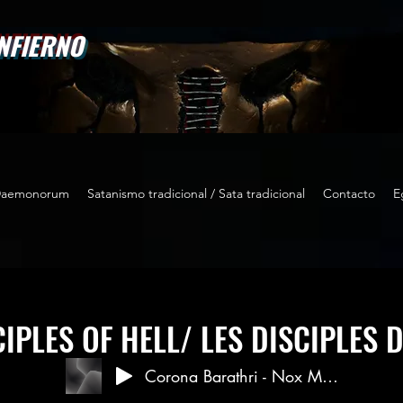
INFIERNO
Daemonorum
Satanismo tradicional / Sata tradicional
Contacto
E
IPLES OF HELL/ LES DISCIPLES D
Corona Barathri - Nox Mali_1714486451839