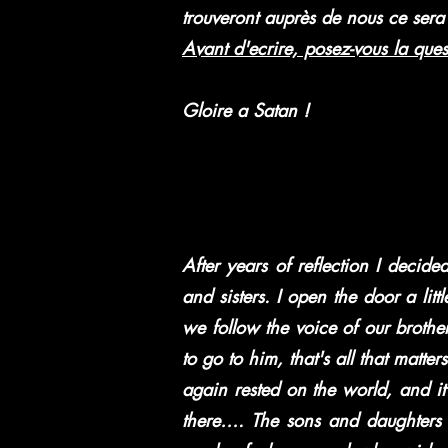
trouveront auprès de nous ce ser
Avant d'ecrire, posez-vous la quest
Gloire a Satan !
After years of reflection I decid
and sisters. I open the door a lit
we follow the voice of our broth
to go to him, that's all that matt
again rested on the world, and it
there…. The sons and daughters 