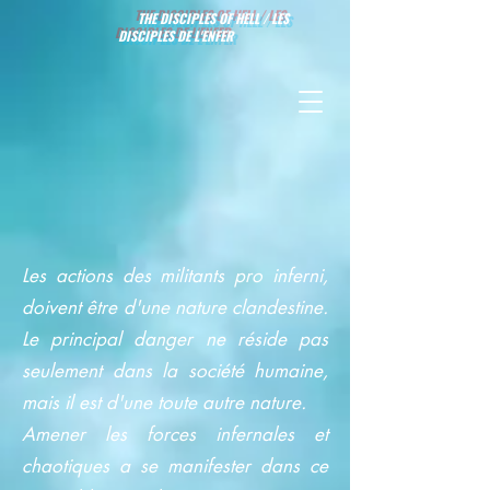
THE DISCIPLES OF HELL / LES
DISCIPLES DE L'ENFER
Les actions des militants pro inferni,
doivent être d'une nature clandestine.
Le principal danger ne réside pas
seulement dans la société humaine,
mais il est d'une toute autre nature.
Amener les forces infernales et
chaotiques a se manifester dans ce